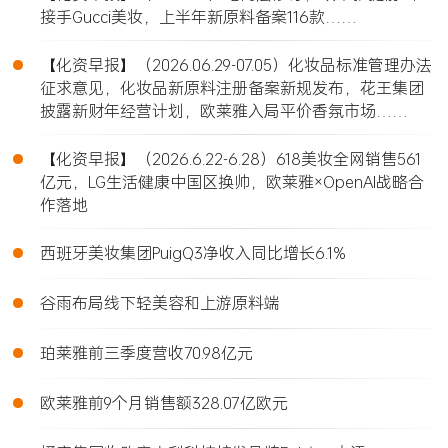
接手Gucci美妆，上半年新原料备案116款……
•
【化资早报】（2026.06.29-07.05）化妆品标准管理办法
征求意见，化妆品新原料注册备案新规发布，花王集团
披露新财年经营计划，欧莱雅入局平价香氛市场……
•
【化资早报】（2026.6.22-6.28）618美妆全网销售561
亿元，LG生活健康中国区换帅，欧莱雅×OpenAI战略合
作落地
•
西班牙美妆集团PuigQ3净收入同比增长6.1%
•
谷雨布局线下轻美容和上游原料端
•
珀莱雅前三季度营收70.98亿元
•
欧莱雅前9个月销售额328.07亿欧元