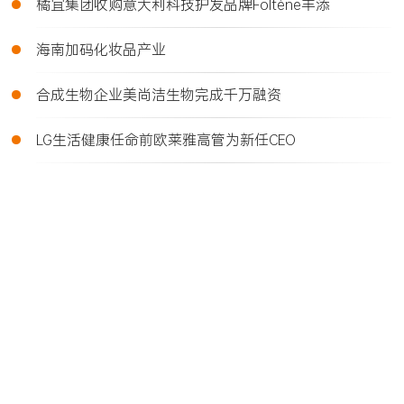
•
橘宜集团收购意大利科技护发品牌Foltène丰添
•
海南加码化妆品产业
•
合成生物企业美尚洁生物完成千万融资
•
LG生活健康任命前欧莱雅高管为新任CEO