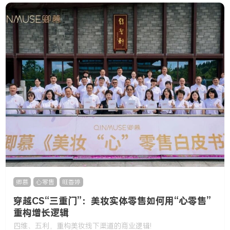
卿慕
,
心零售
,
旺香婷
穿越CS“三重门”：美妆实体零售如何用“心零售”
重构增长逻辑
四维、五利，重构美妆线下渠道的商业逻辑!