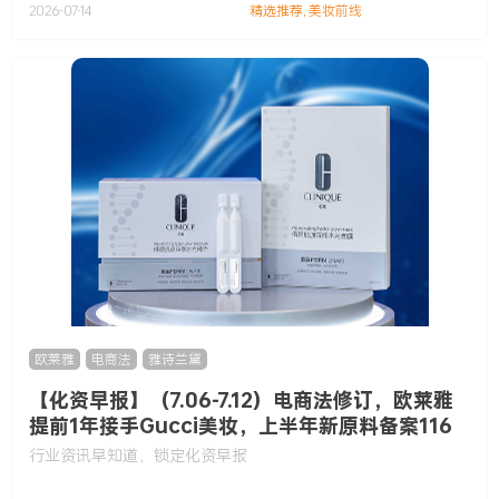
2026-07-14
精选推荐
,
美妆前线
欧莱雅
,
电商法
,
雅诗兰黛
【化资早报】（7.06-7.12）电商法修订，欧莱雅
提前1年接手Gucci美妆，上半年新原料备案116
款……
行业资讯早知道，锁定化资早报