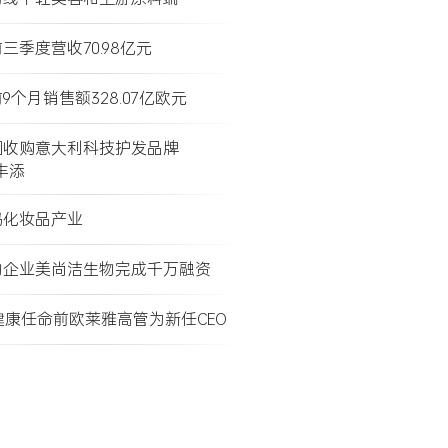
三季度营收70.98亿元
9个月销售额328.07亿欧元
团收购意大利科技护发品牌
e丰添
码化妆品产业
物企业美尚洁生物完成千万融资
健康任命前欧莱雅高管为新任CEO