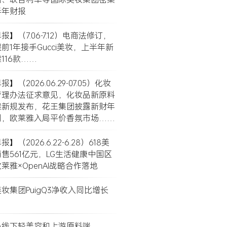
半年财报
】（7.06-7.12）电商法修订，
前1年接手Gucci美妆，上半年新
116款……
】（2026.06.29-07.05）化妆
管理办法征求意见，化妆品新原料
案新规发布，花王集团披露新财年
划，欧莱雅入局平价香氛市场……
】（2026.6.22-6.28）618美
售561亿元，LG生活健康中国区
莱雅×OpenAI战略合作落地
妆集团PuigQ3净收入同比增长
局线下轻美容和上游原料端