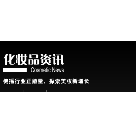
传播行业正能量，探索美妆新增长
关于我们
加入我们
联系我们
版权声明
友情链接：
CBE中国美容博览会
新华网
@2026 China Beauty Expo. All Rights Reserved 沪公安网备 31010
展会参观人士条例及隐私政策