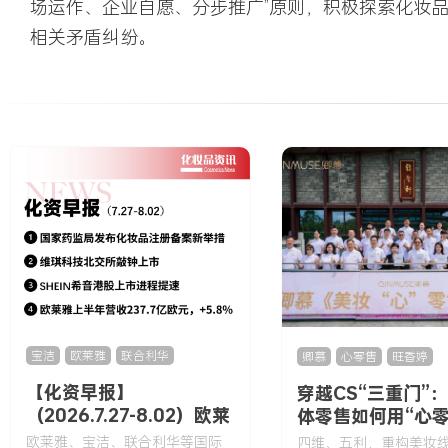
场运作、企业自愿、分步推广”原则，积极探索化妆
相关矛盾纠纷。
宝洁
,
欧莱雅
,
联合利华
卿慕
,
心零售
,
旺香婷
【化资早报】
穿越CS“三重门”
（2026.7.27-8.02）欧莱
体零售如何用“心零
雅、宝洁、联合利华等国
构增长逻辑
欧莱雅、宝洁、联合利华等国际
四维、五利，重构美妆