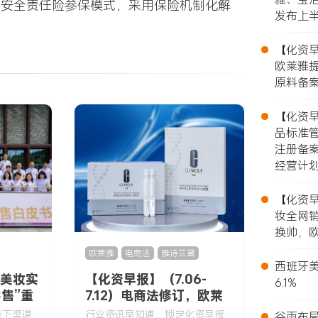
品安全责任险参保模式，采用保险机制化解
发布上
•
【化资早报
欧莱雅提
原料备案
•
【化资早报
品标准
注册备
经营计
•
【化资早报
妆全网销
换帅，欧
欧莱雅
,
电商法
,
雅诗兰黛
•
西班牙美
：美妆实
【化资早报】（7.06-
6.1%
售”重
7.12）电商法修订，欧莱
•
雅提前1年接手Gucci美
线下渠道
行业资讯早知道，锁定化资早报
谷雨布