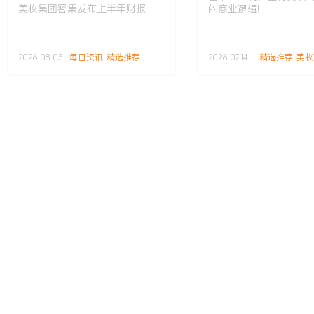
际美妆集团密集发布上半
美妆集团密集发布上半年财报
的商业逻辑!
年财报
2026-08-03
每日资讯
,
精选推荐
2026-07-14
精选推荐
,
美妆