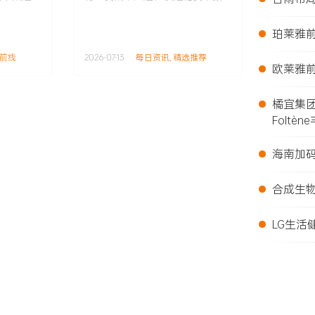
妆，上半年新原料备案
116款……
•
珀莱雅前
前线
2026-07-13
每日资讯
,
精选推荐
•
欧莱雅前
•
橘宜集
Foltèn
•
海南加
•
合成生
•
LG生活