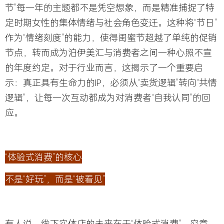
节”每一年的主题都不是凭空想象，而是精准捕捉了特
定时期女性的集体情绪与社会角色变迁。
这种将“节日”
作为“情绪刻度”的能力，使得闺蜜节超越了单纯的促销
节点，转而成为泊伊美汇与消费者之间一种心照不宣
的年度约定。对于行业而言，这揭示了一个重要启
示：
真正具有生命力的IP，必须从“卖货逻辑”转向“
共情
逻辑
”
，让每一次互动都成为对消费者“自我认同”的回
应。
“体验式消费”的核心
不是“好玩”，而是“被看见”
有人说，线下实体店的未来在于“体验式消费”，究竟