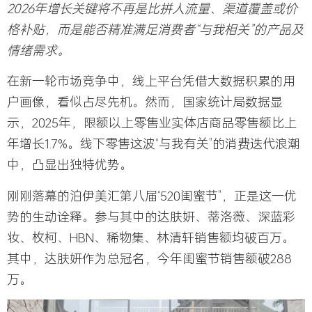
2026年增长关键将不再是比拼人流量、渠道覆盖或价
格补贴，而是能否精准满足消费者“与我相关”的产品及
情绪需求。
在新一轮市场竞争中，线上平台凭借大数据积累的用
户画像，看似占尽先机。然而，国家统计局数据显
示，2025年，限额以上零售业实体店商品零售额比上
年增长1.7%。线下零售这波“与我有关”的消费迭代浪潮
中，凸显出独特优势。
刚刚落幕的泊伊美汇第八届“
520闺蜜节
”，正是这一优
势的生动诠释。参与其中的
达肤妍、蒂洛薇、
深蓝彩
妆
、枚柯、HBN、稀物集、林清轩销售额均破百万
。
其中，达肤妍作为总冠名，今年闺蜜节销售额破288
万。