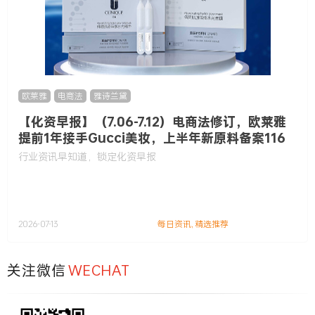
欧莱雅
,
电商法
,
雅诗兰黛
【化资早报】（7.06-7.12）电商法修订，欧莱雅
提前1年接手Gucci美妆，上半年新原料备案116
款……
行业资讯早知道，锁定化资早报
2026-07-13
每日资讯
,
精选推荐
关注微信
WECHAT