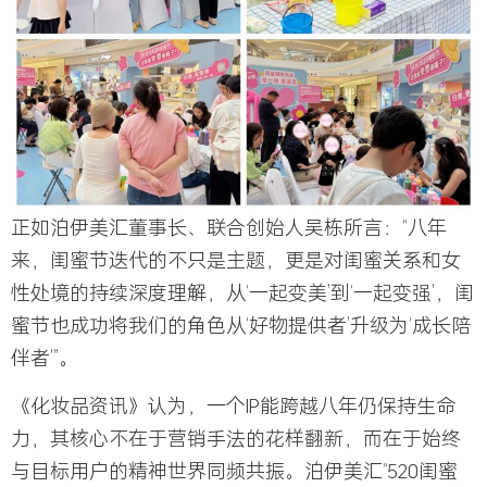
正如泊伊美汇董事长、联合创始人吴栋所言：“八年
来，闺蜜节迭代的不只是主题，更是对闺蜜关系和女
性处境的持续深度理解，从‘一起变美’到‘一起变强’，闺
蜜节也成功将我们的角色从‘好物提供者’升级为‘成长陪
伴者’”。
《化妆品资讯》认为，一个IP能跨越八年仍保持生命
力，其核心不在于营销手法的花样翻新，而在于始终
与目标用户的精神世界同频共振。
泊伊美汇“520闺蜜