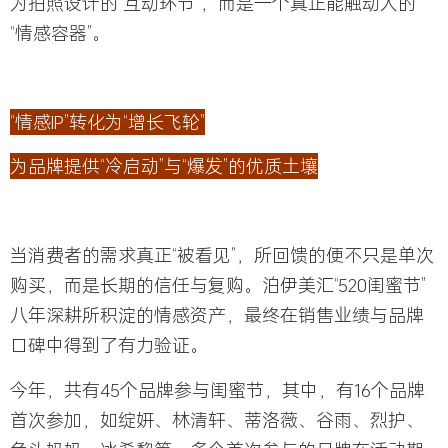
为拍照设计的“互动环节”，而是一个真正能触动人的
“情感容器”。
“情感IP”转化为“增长飞轮”
为品牌提供“冷启动”与“爆发”的优质土壤
当消费者的需求真正“被看见”，所回馈的便不只是单次
购买，而是长期的信任与复购。泊伊美汇“520闺蜜节”
八年深耕所积淀的情感资产，最终在销售业绩与品牌
口碑中得到了有力验证。
今年，
共有
45个品牌参与闺蜜节
，其中，
有16个品牌
首次参加
，如绽妍、林清轩、蒂洛薇、谷雨、烈护、