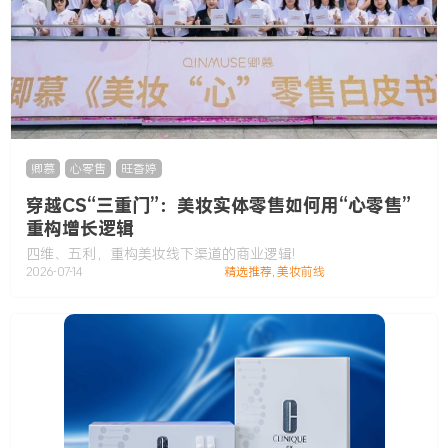
卿慕
,
心零售
,
旺香婷
穿越CS“三重门”：美妆实体零售如何用“心零售”
重构增长逻辑
四维、五利，重构美妆线下渠道的商业逻辑!
2026-07-14
精选推荐
,
美妆前线