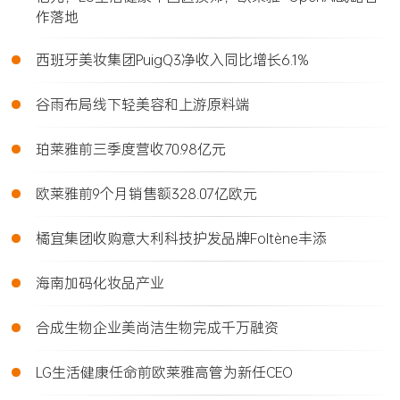
作落地
•
西班牙美妆集团PuigQ3净收入同比增长6.1%
•
谷雨布局线下轻美容和上游原料端
•
珀莱雅前三季度营收70.98亿元
•
欧莱雅前9个月销售额328.07亿欧元
•
橘宜集团收购意大利科技护发品牌Foltène丰添
•
海南加码化妆品产业
•
合成生物企业美尚洁生物完成千万融资
•
LG生活健康任命前欧莱雅高管为新任CEO